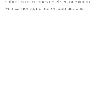
sobre las reacciones en el sector minero.
Francamente, no fueron demasiadas
(¿estarán de vacaciones?). Yo sigo siendo, sin
embargo, optimista y creo que hay ciertos
cambios en [...]
3 de marzo del 2012
MI OPINIÓN
Crisis reputacionales:
poca prevención, lenta
reacción, enfoque al
corto plazo