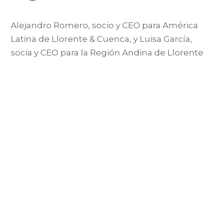
Alejandro Romero, socio y CEO para América
Latina de Llorente & Cuenca, y Luisa García,
socia y CEO para la Región Andina de Llorente
& Cuenca, analizan las tendencias de
consumo mundial en la REVISTA UNO de la
consultora, dirigida a clientes, profesionales
del sector, periodistas y líderes de opinión y
en la que se analizan [...]
Copyright ©
Luisa García
. 2026 • Todos los derechos reservados.
Cedar WordPress Theme
by
EckoThemes
.
Publicado con
WordPress
.