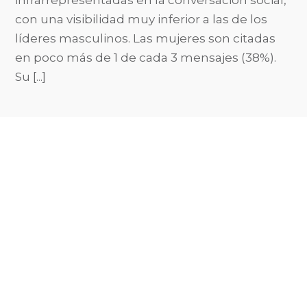
infrarrepresentadas en la conversación social,
con una visibilidad muy inferior a las de los
líderes masculinos. Las mujeres son citadas
en poco más de 1 de cada 3 mensajes (38%).
Su [...]
Luisa García: «Es urgente
incrementar la visibilidad
de las mujeres en la
conversación digital»