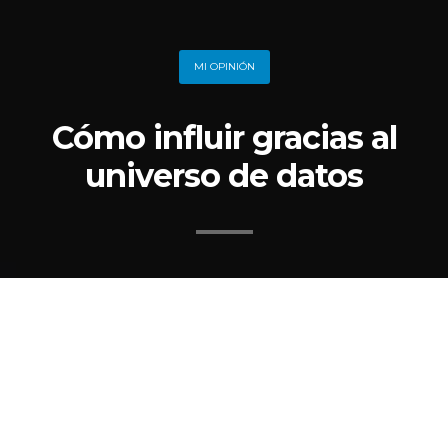
MI OPINIÓN
Cómo influir gracias al
universo de datos
Los datos pueden mostrarnos la cara oculta
de la luna.
Para ello no hemos de dar por válidas
percepciones o generalidades que, sin embargo,
distan de la realidad más de lo que imaginamos.